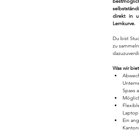
bestmögli
selbstständ
direkt in u
Lernkurve.
Du bist Stu
zu sammeln,
dazuzuverdi
Was wir bie
Abwechs
Unterne
Spass a
Möglic
Flexibl
Laptop 
Ein an
Kantons