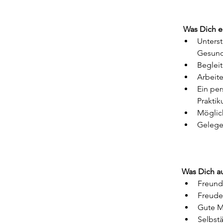
Was Dich e
Unterst
Gesund
Beglei
Arbeite
Ein per
Prakti
Möglich
Gelegen
Was Dich au
Freund
Freude
Gute MS
Selbstä