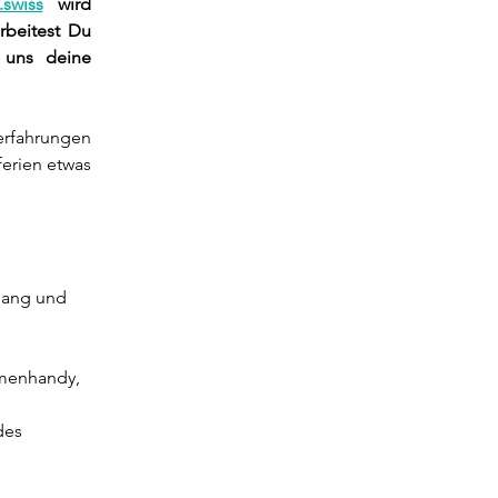
swiss
 wird 
beitest Du 
 uns deine 
rfahrungen 
erien etwas 
gang und 
rmenhandy, 
des 