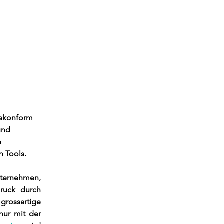
eskonform 
und 
 
 Tools. 
ternehmen, 
uck durch 
rossartige 
r mit der 