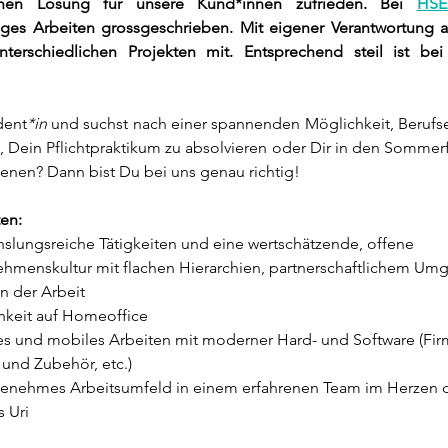
chen Lösung für unsere Kund*innen zufrieden. Bei 
HSE.
iges Arbeiten grossgeschrieben. Mit eigener Verantwortung ar
nterschiedlichen Projekten mit. Entsprechend steil ist bei
dent
*in 
und suchst nach einer spannenden Möglichkeit, Berufse
 Dein Pflichtpraktikum zu absolvieren oder Dir in den Sommerf
enen? Dann bist Du bei uns genau richtig!
ten:
lungsreiche Tätigkeiten und eine wertschätzende, offene 
hmenskultur mit flachen Hierarchien, partnerschaftlichem Um
n der Arbeit
hkeit auf Homeoffice
es und mobiles Arbeiten mit moderner Hard- und Software (Fi
und Zubehör, etc.)
genehmes Arbeitsumfeld in einem erfahrenen Team im Herzen 
 Uri