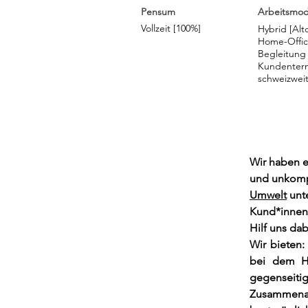
Pensum
Arbeitsmod
Vollzeit [100%]
Hybrid [Alt
Home-Offi
Begleitung
Kundenter
schweizweit
Wir haben e
und unkompl
Umwelt
 unt
Kund*innen 
Hilf uns da
Wir bieten:
bei dem Ha
gegenseitig
Zusammenar