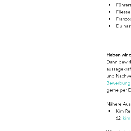
Führera
Fliesse
Französ
Du hast
Haben wir d
Dann bewirb
aussagekrä
und Nachwe
Bewerbungs
gerne per E
Nähere Auskü
Kim Reb
62,
kim