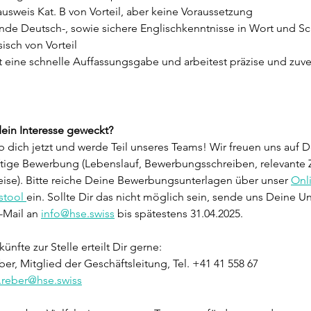
usweis Kat. B von Vorteil, aber keine Voraussetzung
nde Deutsch-, sowie sichere Englischkenntnisse in Wort und Sch
isch von Vorteil
 eine schnelle Auffassungsgabe und arbeitest präzise und zuve
ein Interesse geweckt?
 dich jetzt und werde Teil unseres Teams!
 Wir freuen uns auf D
ftige Bewerbung 
(Lebenslauf, Bewerbungsschreiben, relevante 
ise).
 Bitte reiche Deine Bewerbungsunterlagen über unser 
Onl
tool 
ein. Sollte Dir das nicht möglich sein, sende uns Deine U
-Mail an
info@hse.swiss
 bis spätestens 31.04.2025.
nfte zur Stelle erteilt Dir gerne:
er, Mitglied der Geschäftsleitung, Tel. +41 41 558 67 
.reber@hse.swiss