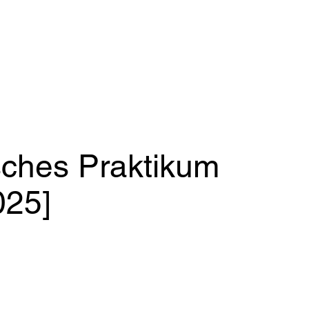
Start
Ser
ches Praktikum
025]