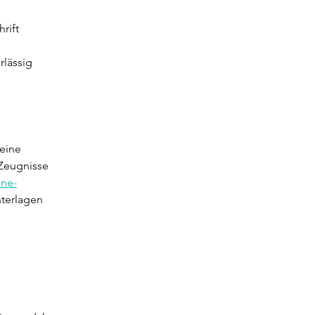
rift 
rlässig
eine 
Zeugnisse 
ine-
nterlagen 