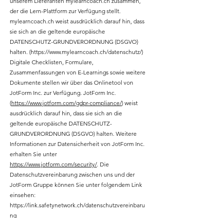
unserem Lieferanten mylearncoach.ch zusammen,
der die Lern-Plattform zur Verfügung stellt.
mylearncoach.ch weist ausdrücklich darauf hin, dass
sie sich an die geltende europäische
DATENSCHUTZ-GRUNDVERORDNUNG (DSGVO)
halten. (
https://www.mylearncoach.ch/datenschutz/)
Digitale Checklisten, Formulare,
Zusammenfassungen von E-Learnings sowie weitere
Dokumente stellen wir über das Onlinetool von
JotForm Inc. zur Verfügung. JotForm Inc.
(
https://www.jotform.com/gdpr-compliance/
) weist
ausdrücklich darauf hin, dass sie sich an die
geltende europäische DATENSCHUTZ-
GRUNDVERORDNUNG (DSGVO) halten. Weitere
Informationen zur Datensicherheit von JotForm Inc.
erhalten Sie unter
https://www.jotform.com/security/
. Die
Datenschutzvereinbarung zwischen uns und der
JotForm Gruppe können Sie unter folgendem Link
einsehen:
https://link.safetynetwork.ch/datenschutzvereinbaru
ng