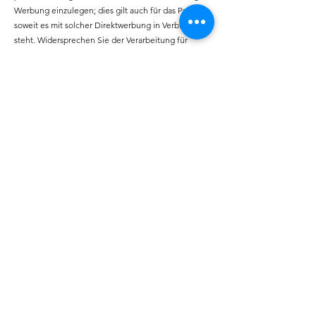
Werbung einzulegen; dies gilt auch für das Profiling,
soweit es mit solcher Direktwerbung in Verbindung
steht. Widersprechen Sie der Verarbeitung für
Zwecke der Direktwerbung, so werden die Sie
betreffenden personenbezogenen Daten nicht
mehr für diese Zwecke verarbeitet. Sie haben die
Möglichkeit, im Zusammenhang mit der Nutzung
von Diensten der Informationsgesellschaft –
ungeachtet der Richtlinie 2002/58/EG – Ihr
Widerspruchsrecht mittels automatisierter Verfahren
auszuüben, bei denen technische Spezifikationen
verwendet werden.
Recht auf Widerruf der
datenschutzrechtlichen
Einwilligungserklärung
Sie haben das Recht, Ihre datenschutzrechtliche
Einwilligungserklärung jederzeit zu widerrufen.
Durch den Widerruf der Einwilligung wird die
Rechtmässigkeit der aufgrund der Einwilligung bis