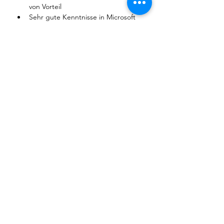
von Vorteil
Sehr gute Kenntnisse in 
Microsoft 
Office (Word, Excel, Power Point, 
Sharepoint,…)
Führerausweis (Kat. B)
Kontaktfreudigkeit, gepflegtes 
Erscheinungsbild und 
zuvorkommendes Verhalten
Selbständige, motivierte und 
proaktive Arbeitsweise
Fliessende Deutsch-, sowie sichere 
Englischkenntnisse in Wort und 
Schrift 
Organisationstalent mit Stärken in 
der internen und externen 
Kommunikation
Schnelle Auffassungsgabe sowie 
präzise und zuverlässige Arbeitsweise
Du fühlst Dich bereit für Deine nächste 
berufliche Herausforderung? Wir freuen 